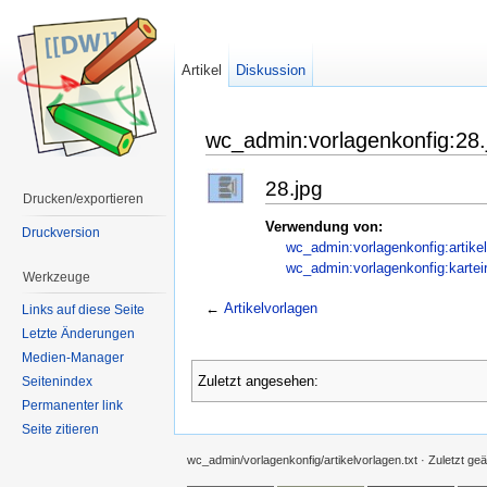
Artikel
Diskussion
wc_admin:vorlagenkonfig:28.
28.jpg
Drucken/exportieren
Verwendung von:
Druckversion
wc_admin:vorlagenkonfig:artike
wc_admin:vorlagenkonfig:karteir
Werkzeuge
←
Artikelvorlagen
Links auf diese Seite
Letzte Änderungen
Medien-Manager
Zuletzt angesehen:
Seitenindex
Permanenter link
Seite zitieren
wc_admin/vorlagenkonfig/artikelvorlagen.txt
· Zuletzt ge