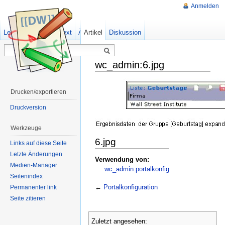
Anmelden
Lesen
Zeige Quelltext
Ältere Versionen
Artikel
Diskussion
wc_admin:6.jpg
Drucken/exportieren
Druckversion
Werkzeuge
6.jpg
Links auf diese Seite
Letzte Änderungen
Verwendung von:
Medien-Manager
wc_admin:portalkonfig
Seitenindex
←
Portalkonfiguration
Permanenter link
Seite zitieren
Zuletzt angesehen: