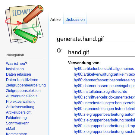
Artikel
Diskussion
generate:hand.gif
hand.gif
Navigation
Verwendung von:
Was ist neu?
hy80:artikeluebersicht:allgemeines
Installation
hy80:artikelverwaltung:artikelmitex
Daten erfassen
Daten klassifizieren
hy80:datenerfassen:besondereeinga
Zielgruppenbearbeitung
hy80:datenerfassen:neueeingabepr
Zielgruppenselektion
hy80:installation:zugriffsrechte
Auswertungs-Tools
hy80:schriftverkehr:dokumente:tex
Projektverwaltung
hy80:usereinstellungen:benutzerab
Artikelverwaltung
hy80:usereinstellungen:listendefini
Artikelübersicht
hy80:zielgruppenbearbeitung:auto
Fakturierung
hy80:zielgruppenbearbeitung:basi
Schriftverkehr
hy80:zielgruppenbearbeitung:iidimp
eMail
hy80:zielgruppenbearbeitung:such
Kommentare