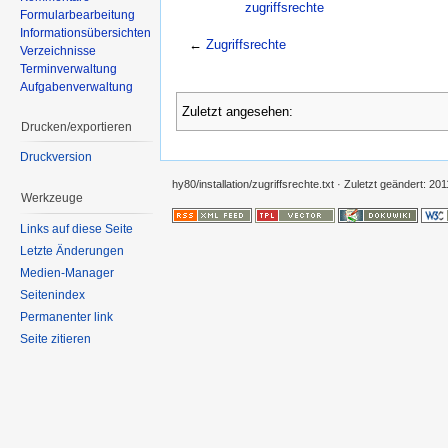
zugriffsrechte
Formularbearbeitung
Informationsübersichten
←
Zugriffsrechte
Verzeichnisse
Terminverwaltung
Aufgabenverwaltung
Zuletzt angesehen:
Drucken/exportieren
Druckversion
hy80/installation/zugriffsrechte.txt
· Zuletzt geändert: 20
Werkzeuge
Links auf diese Seite
Letzte Änderungen
Medien-Manager
Seitenindex
Permanenter link
Seite zitieren