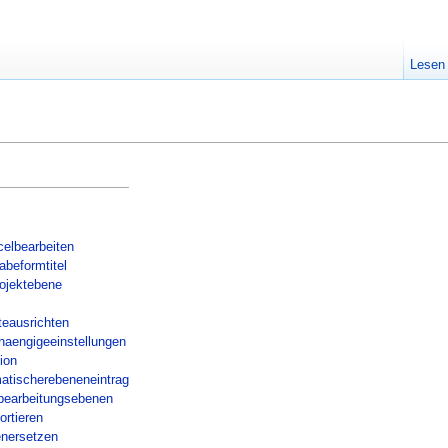
Lesen
celbearbeiten
beformtitel
ojektebene
teausrichten
haengigeeinstellungen
tion
matischerebeneneintrag
sbearbeitungsebenen
ortieren
enersetzen