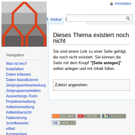
Anmelden
Erstellen
Artikel
Diskussion
Dieses Thema existiert noch
nicht
Sie sind einem Link zu einer Seite gefolgt,
Navigation
die noch nicht existiert. Sie können die
Seite mit dem Knopf
"[Seite anlegen]"
Was ist neu?
selbst anlegen und mit Inhalt füllen.
Installation
Daten erfassen
Daten klassifizieren
Zuletzt angesehen:
Zielgruppenbearbeitung
Zielgruppenselektion
Auswertungs-Tools
Projektverwaltung
Artikelverwaltung
Artikelübersicht
Fakturierung
Schriftverkehr
eMail
Kommentare