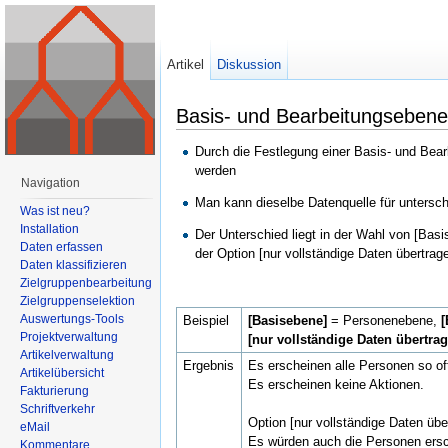
Artikel
Diskussion
Basis- und Bearbeitungsebene 
Durch die Festlegung einer Basis- und Bear
werden
Navigation
Man kann dieselbe Datenquelle für untersch
Was ist neu?
Installation
Der Unterschied liegt in der Wahl von [Bas
Daten erfassen
der Option [nur vollständige Daten übertrage
Daten klassifizieren
Zielgruppenbearbeitung
Zielgruppenselektion
Auswertungs-Tools
Beispiel
[Basisebene]
= Personenebene,
Projektverwaltung
[nur vollständige Daten übertra
Artikelverwaltung
Ergebnis
Es erscheinen alle Personen so oft
Artikelübersicht
Es erscheinen keine Aktionen.
Fakturierung
Schriftverkehr
Option [nur vollständige Daten üb
eMail
Es würden auch die Personen ersc
Kommentare