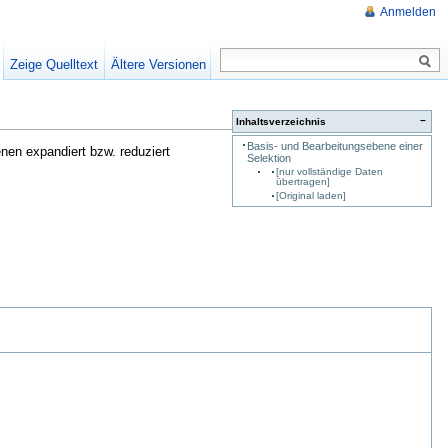
Anmelden
Zeige Quelltext
Ältere Versionen
−
Inhaltsverzeichnis
Basis- und Bearbeitungsebene einer
nen expandiert bzw. reduziert
Selektion
[nur vollständige Daten
übertragen]
[Original laden]