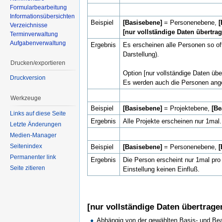
Formularbearbeitung
Informationsübersichten
Beispiel
[Basisebene]
= Personenebene,
Verzeichnisse
[nur vollständige Daten übertra
Terminverwaltung
Aufgabenverwaltung
Ergebnis
Es erscheinen alle Personen so oft
Darstellung).
Drucken/exportieren
Option [nur vollständige Daten üb
Druckversion
Es werden auch die Personen ang
Werkzeuge
Beispiel
[Basisebene]
= Projektebene,
[Be
Links auf diese Seite
Ergebnis
Alle Projekte erscheinen nur 1mal
Letzte Änderungen
Medien-Manager
Seitenindex
Beispiel
[Basisebene]
= Personenebene,
Permanenter link
Ergebnis
Die Person erscheint nur 1mal pro 
Seite zitieren
Einstellung keinen Einfluß.
[nur vollständige Daten übertrage
Abhängig von der gewählten Basis- und Bea