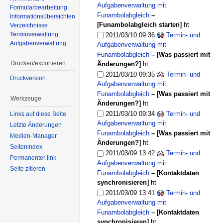
Aufgabenverwaltung mit
Formularbearbeitung
Funambolabgleich
–
Informationsübersichten
[Funambolabgleich starten]
ht
Verzeichnisse
Terminverwaltung
2011/03/10 09:36
Termin- und
Aufgabenverwaltung
Aufgabenverwaltung mit
Funambolabgleich
–
[Was passiert mit
Drucken/exportieren
Änderungen?]
ht
2011/03/10 09:35
Termin- und
Druckversion
Aufgabenverwaltung mit
Funambolabgleich
–
[Was passiert mit
Werkzeuge
Änderungen?]
ht
2011/03/10 09:34
Termin- und
Links auf diese Seite
Aufgabenverwaltung mit
Letzte Änderungen
Funambolabgleich
–
[Was passiert mit
Medien-Manager
Änderungen?]
ht
Seitenindex
2011/03/09 13:42
Termin- und
Permanenter link
Aufgabenverwaltung mit
Seite zitieren
Funambolabgleich
–
[Kontaktdaten
synchronisieren]
ht
2011/03/09 13:41
Termin- und
Aufgabenverwaltung mit
Funambolabgleich
–
[Kontaktdaten
synchronisieren]
ht