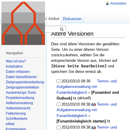
Anmelden
Lesen
Zeige Quelltext
Ältere Versionen
Artikel
Diskussion
Ältere Versionen
Dies sind ältere Versionen der gewählten
Seite. Um zu einer älteren Version
Navigation
zurückzukehren, wählen Sie die
entsprechende Version aus, klicken auf
Was ist neu?
[Diese Seite bearbeiten]
und
Installation
speichern Sie diese erneut ab.
Daten erfassen
Daten klassifizieren
2011/03/10 09:39
Termin- und
Zielgruppenbearbeitung
Aufgabenverwaltung mit
Zielgruppenselektion
Funambolabgleich
–
[Funambol und
Auswertungs-Tools
Projektverwaltung
(aktuell)
Outlook]
ht
Artikelverwaltung
2011/03/10 09:38
Termin- und
Artikelübersicht
Aufgabenverwaltung mit
Fakturierung
Funambolabgleich
–
Schriftverkehr
[Funambolabgleich starten]
ht
eMail
2011/03/10 09:38
Termin- und
Kommentare